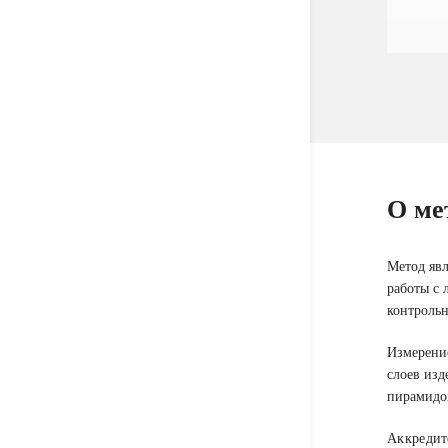
О ме
Метод явл
работы с 
контрольн
Измерение
слоев изд
пирамидой
Аккредит