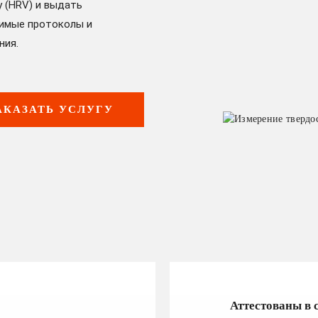
у (НRV) и выдать
имые протоколы и
ния.
АКАЗАТЬ УСЛУГУ
Аттестованы в 