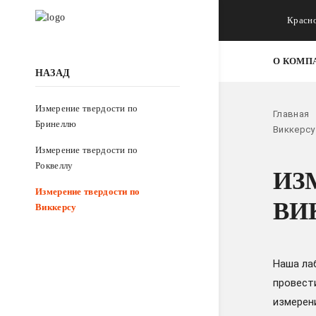
Красн
О КОМП
НАЗАД
Измерение твердости по
Главная
Бринеллю
Виккерсу
Измерение твердости по
Роквеллу
ИЗ
Измерение твердости по
ВИ
Виккерсу
Наша ла
провест
измерен