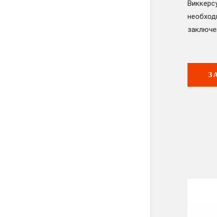
Виккерс
необход
заключе
З