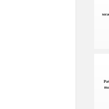
меж
Ра
вы