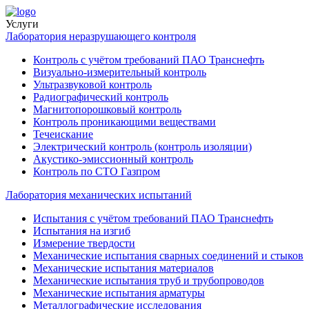
Услуги
Лаборатория неразрушающего контроля
Контроль с учётом требований ПАО Транснефть
Визуально-измерительный контроль
Ультразвуковой контроль
Радиографический контроль
Магнитопорошковый контроль
Контроль проникающими веществами
Течеискание
Электрический контроль (контроль изоляции)
Акустико-эмиссионный контроль
Контроль по СТО Газпром
Лаборатория механических испытаний
Испытания с учётом требований ПАО Транснефть
Испытания на изгиб
Измерение твердости
Механические испытания сварных соединений и стыков
Механические испытания материалов
Механические испытания труб и трубопроводов
Механические испытания арматуры
Металлографические исследования