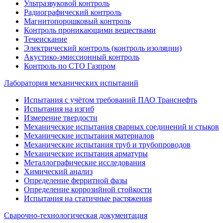
Ультразвуковой контроль
Радиографический контроль
Магнитопорошковый контроль
Контроль проникающими веществами
Течеискание
Электрический контроль (контроль изоляции)
Акустико-эмиссионный контроль
Контроль по СТО Газпром
Лаборатория механических испытаний
Испытания с учётом требований ПАО Транснефть
Испытания на изгиб
Измерение твердости
Механические испытания сварных соединений и стыков
Механические испытания материалов
Механические испытания труб и трубопроводов
Механические испытания арматуры
Металлографические исследования
Химический анализ
Определение ферритной фазы
Определение коррозийной стойкости
Испытания на статичные растяжения
Сварочно-технологическая документация