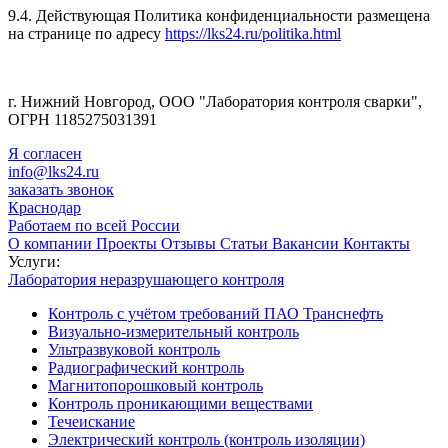
9.4. Действующая Политика конфиденциальности размещена
на странице по адресу
https://lks24.ru/politika.html
г. Нижний Новгород, ООО "Лаборатория контроля сварки",
ОГРН 1185275031391
Я согласен
info@lks24.ru
заказать звонок
Краснодар
Работаем по всей России
О компании
Проекты
Отзывы
Статьи
Вакансии
Контакты
Услуги:
Лаборатория неразрушающего контроля
Контроль с учётом требований ПАО Транснефть
Визуально-измерительный контроль
Ультразвуковой контроль
Радиографический контроль
Магнитопорошковый контроль
Контроль проникающими веществами
Течеискание
Электрический контроль (контроль изоляции)