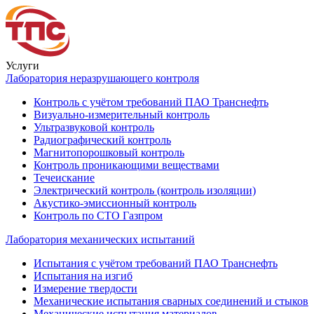
Услуги
Лаборатория неразрушающего контроля
Контроль с учётом требований ПАО Транснефть
Визуально-измерительный контроль
Ультразвуковой контроль
Радиографический контроль
Магнитопорошковый контроль
Контроль проникающими веществами
Течеискание
Электрический контроль (контроль изоляции)
Акустико-эмиссионный контроль
Контроль по СТО Газпром
Лаборатория механических испытаний
Испытания с учётом требований ПАО Транснефть
Испытания на изгиб
Измерение твердости
Механические испытания сварных соединений и стыков
Механические испытания материалов